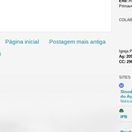
End:
Av
Primav
COLA
Página inicial
Postagem mais antiga
Igreja 
)
Ag: 20
CC: 29
SITES
Sínod
do A
Notíci
IPB