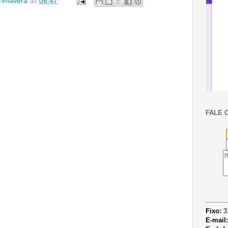
Primavera
às
06:47
FALE 
Fixo:
3
E-mail: