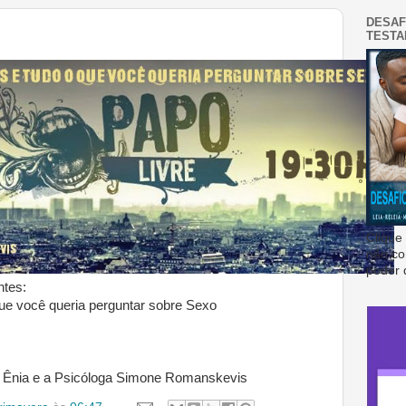
DESAF
TEST
Clique
não co
poder 
tes:
ue você queria perguntar sobre Sexo
f. Ênia e a Psicóloga Simone Romanskevis