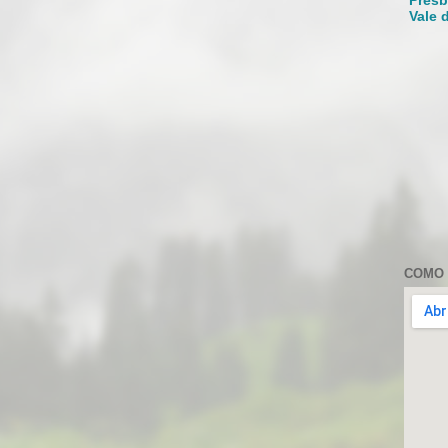
Presb
Vale 
COMO