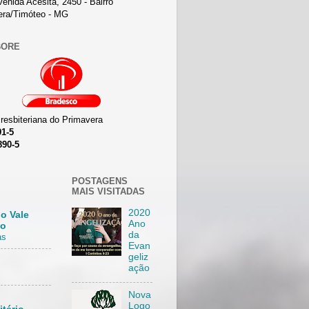
enida Acesita, 2450 - Bairro
era/Timóteo - MG
BORE
Presbiteriana do Primavera
91-5
890-5
POSTAGENS
MAIS VISITADAS
2020
o Vale
Ano
ço
da
as
Evan
geliz
ação
Nova
Logo