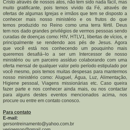
Cristo através de nossos atos, não tem sido nada fácil, mas
muito gratificante, pois temos vivido da Fé, através de
ofertas de
algumas Igrejas e irmãos que tem se disposto a
conhecer mais nosso ministério e os frutos do que
temos
produzido no Reino como
uma terra fértil. Deus
tem
nos dado grandes privilé
gios de vermos pessoas
sendo
curadas de doenças
como: HIV, HTLV1, li
bertas de vícios, e
princi
palmente se rendendo aos
pés de Jesus. Agora
que
você está nos conhecendo
um pouquinho mais
quere
mos desafiá–lo a ser um
Intercessor de nosso
mi
nistério ou um parceiro
assíduo colaborando com
uma
oferta mensal de qual
quer valor pelo período
estipulado por
você mes
mo, pois temos muitas des
pesas para mantermos
nos
so ministério como: Alu
guel, Água, Luz, Alimenta
ção,
Higiene pessoal, Via
gens missionárias etc.
Caso queira
fazer parte e
nos conhecer ainda mais,
ou nos contactar
para al
guns destes eventos men
cionados acima, nos
procu
re ou entre em contato co
nosco.
Para contato
E-mail:
gersontreinamento@yahoo.com.br
verigerson@gmail.com